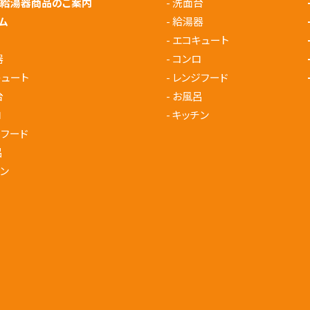
メ給湯器商品のご案内
-
洗面台
ム
-
給湯器
-
エコキュート
器
-
コンロ
キュート
-
レンジフード
台
-
お風呂
ロ
-
キッチン
ジフード
呂
ン