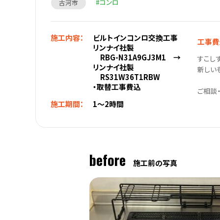
コンロ
古河市
施工内容：
ビルトインコンロ交換工事
工事費
リンナイ社製
RBG-N31A9GJ3M1 →
すこし
リンナイ社製
新しい
RS31W36T1RBW
・取替工事費込
ご相談
施工期間：
1～2時間
before
施工前の写真