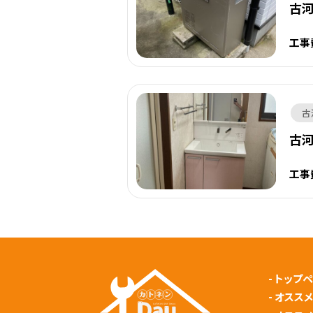
古
工事
古
古
工事
-
トップ
-
オスス