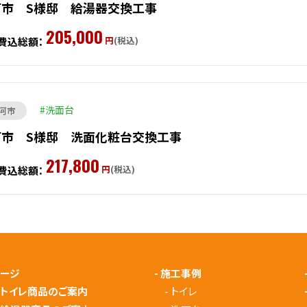
河市 S様邸 給湯器交換工事
205,000
円
(税込)
費込総額：
洗面台
河市
河市 S様邸 洗面化粧台交換工事
217,800
円
(税込)
費込総額：
ページ
-
施工事例
メトイレ商品のご案内
-
トイレ