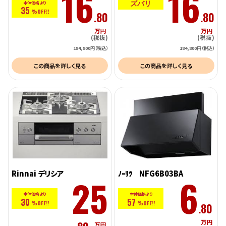
16
16
ズバリ
本体価格より
35
%OFF!!
.80
.80
万円
万円
(税抜)
(税抜)
184,800円（税込）
184,800円（税込）
この商品を詳しく見る
この商品を詳しく見る
Rinnai デリシア
ﾉｰﾘﾂ NFG6B03BA
25
6
本体価格より
本体価格より
30
57
%OFF!!
%OFF!!
.80
万円
万円