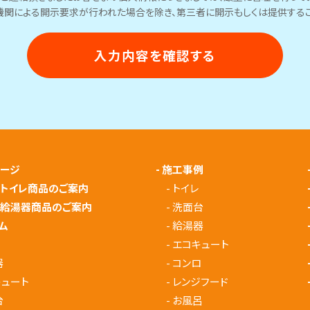
機関による開示要求が行われた場合を除き、第三者に開示もしくは提供するこ
ページ
-
施工事例
メトイレ商品のご案内
-
トイレ
メ給湯器商品のご案内
-
洗面台
ム
-
給湯器
-
エコキュート
器
-
コンロ
キュート
-
レンジフード
台
-
お風呂