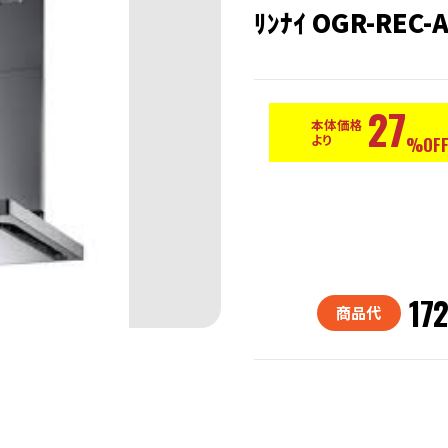
ﾘﾝﾅｲ OGR-REC-
27
本体価格
より
%OFF
17
商品代