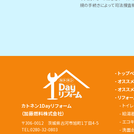
規の手続きによって司法捜査
-
トップ
-
オスス
-
オスス
-
リフォー
-
トイレ
カトネン1Dayリフォーム
（加藤燃料株式会社）
-
給湯
-
エコ
〒306-0012 茨城県古河市旭町1丁目4-5
-
洗面
TEL:
0280-32-0803