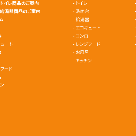
メトイレ商品のご案内
-
トイレ
メ給湯器商品のご案内
-
洗面台
ム
-
給湯器
-
エコキュート
器
-
コンロ
キュート
-
レンジフード
台
-
お風呂
ロ
-
キッチン
ジフード
呂
ン