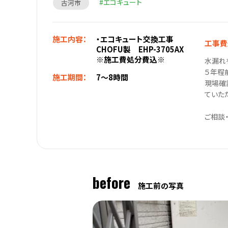
エコキュート
古河市
施工内容：
・エコキュート交換工事
工事費
CHOFU製 EHP-3705AX
※施工費処分費込※
水漏れ
５年程
施工期間：
7～8時間
現場確
ていた
ご相談
before
施工前の写真