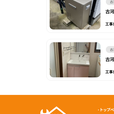
古
古
工事
古
古
工事
-
トップ