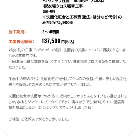
・クリナップ社製 60㎝タイプ（本体）
・脱衣場クロス張替工事
（床・壁）
※洗面化粧台と工事費（撤去・処分など代含）の
みだと¥75,900※
施工期間：
3～4時間
137,500
工事費込総額：
円(税込)
以前、別の工事でおうかがいの際に洗面台の交換についてご相談くださいま
したお客様宅です。
今回洗面化粧台本体を新しくするに伴い、脱衣場のクロス張替もご依頼いた
だきました。
午前中の朝のうちに洗面化粧台を外してクロスの張替、午後に新しい洗面化
粧台を設置。その日のうちに作業が完了いたしました。
洗面化粧台は洗面ボウルが広く、収納がしっかりとあるタイプをお選びされま
した。水栓もシングルレバータイプで水に濡れた手でも操作しやすく、温度調
整も簡単に。見た目にもシンプルでスッキリしましたね！
ご相談・ご依頼ありがとうございました。