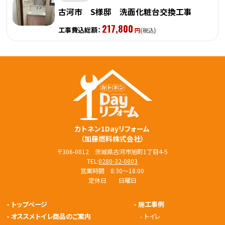
古河市 S様邸 洗面化粧台交換工事
217,800
工事費込総額：
円
(税込)
カトネン1Dayリフォーム
（加藤燃料株式会社）
〒306-0012 茨城県古河市旭町1丁目4-5
TEL:
0280-32-0803
営業時間 8:30～18:00
定休日 日曜日
-
トップページ
-
施工事例
-
オススメトイレ商品のご案内
-
トイレ