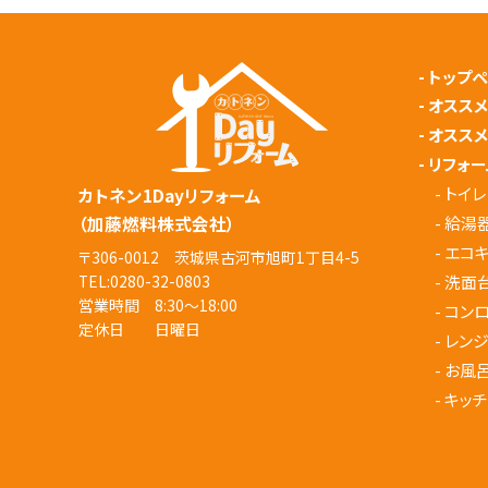
-
トップ
-
オスス
-
オスス
-
リフォー
-
トイレ
カトネン1Dayリフォーム
（加藤燃料株式会社）
-
給湯
-
エコ
〒306-0012 茨城県古河市旭町1丁目4-5
-
洗面
TEL:
0280-32-0803
営業時間 8:30～18:00
-
コン
定休日 日曜日
-
レン
-
お風
-
キッチ