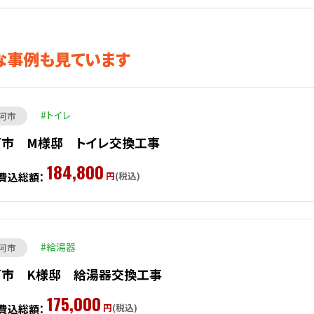
な事例も見ています
トイレ
河市
河市 M様邸 トイレ交換工事
184,800
円
(税込)
費込総額：
給湯器
河市
河市 K様邸 給湯器交換工事
175,000
円
(税込)
費込総額：