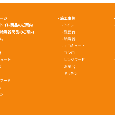
ページ
-
施工事例
メトイレ商品のご案内
-
トイレ
メ給湯器商品のご案内
-
洗面台
ム
-
給湯器
-
エコキュート
器
-
コンロ
キュート
-
レンジフード
台
-
お風呂
ロ
-
キッチン
ジフード
呂
ン