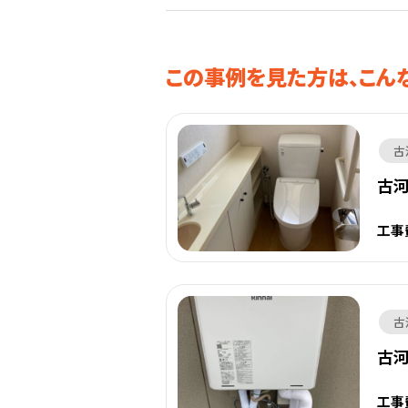
この事例を見た方は、こん
古
古
工事
古
古
工事