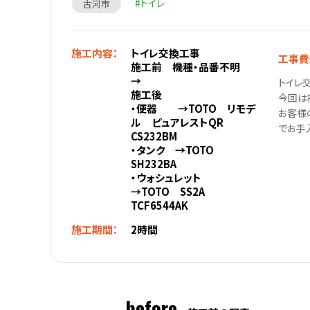
トイレ
古河市
施工内容：
トイレ交換工事
工事費
施工前 機種・品番不明
→
トイレ
施工後
今回は
・便器 →TOTO リモデ
お客様
ル ピュアレストQR
でお手
CS232BM
・タンク →TOTO
SH232BA
・ウォシュレット
→TOTO SS2A
TCF6544AK
施工期間：
2時間
before