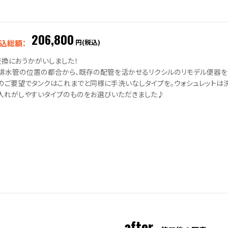
206,800
円(税込)
込総額：
交換におうかがいしました！
排水管の位置の都合から、既存の配管を活かせるリクシルのリモデル便器を
のご要望でタンクはこれまでと同様に手洗いなしタイプを。ウォシュレットは
入れがしやすいタイプのものをお選びいただきました♪
after