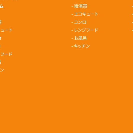
ム
-
給湯器
-
エコキュート
器
-
コンロ
キュート
-
レンジフード
台
-
お風呂
ロ
-
キッチン
ジフード
呂
ン