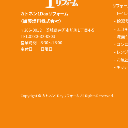
-
リフォー
-
トイレ
カトネン1Dayリフォーム
（加藤燃料株式会社）
-
給湯
-
エコ
〒306-0012 茨城県古河市旭町1丁目4-5
-
洗面
TEL:
0280-32-0803
営業時間 8:30～18:00
-
コン
定休日 日曜日
-
レン
-
お風
-
キッチ
Copyright © カトネン1Dayリフォーム All Rights Reserved.