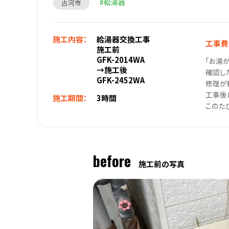
給湯器
古河市
施工内容：
給湯器交換工事
工事費
施工前
GFK-2014WA
「お湯
→施工後
確認し
GFK-2452WA
修理が
工事後
施工期間：
3時間
このた
before
施工前の写真