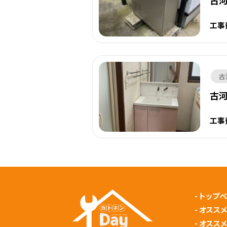
古
工事
古
古
工事
-
トップ
-
オスス
-
オスス