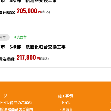
河市 S様邸 給湯器交換工事
205,000
円
(税込)
費込総額：
洗面台
河市
河市 S様邸 洗面化粧台交換工事
217,800
円
(税込)
費込総額：
ページ
-
施工事例
メトイレ商品のご案内
-
トイレ
メ給湯器商品のご案内
-
洗面台