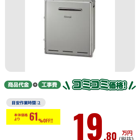
目安作業時間：2
19
61
本体価格
より
%OFF!!
.80
万円
(税抜)